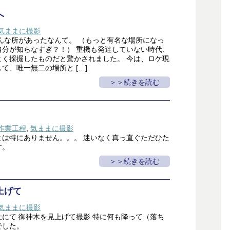
へ
気ままに撮影
んな所があったなんて。 （もっと有名な場所になっ
自分が知らなすぎ？！） 重機も発達していない時代、
よく採掘したものだと驚かされました。 今は、ロケ現
て、唯一無二の場所と […]
＞続きを読む
作業工程
,
気ままに撮影
とは特にありません。。。 迷いなく真っ直ぐただひた
す。
＞続きを読む
上げて
気ままに撮影
にて 御神木を見上げて撮影 特に何も降って（落ち
でした。