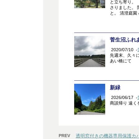
と立ち寄り。
さりました。
と。 清澄庭園 &
菅生沼ふれ
2020/07/10
-
先週末、久々
あい橋にて
新緑
2026/06/17
-
商談帰り 遠
PREV
透明窓付きの機器専用保護カ