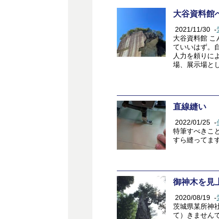
大谷資料館
2021/11/30
-
大谷資料館 こ
ていいはず。
人力を頼りに
場、展示場とし
直線縫い
2022/01/25
-
特筆すべきこ
すら縫ってま
御神木を見
2020/08/19
-
茨城県某所神社
て）きません