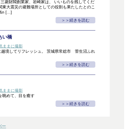
 三菱財閥創業家、岩崎家は、 いいものを残してくだ
 関東大震災の避難場所としての役割も果たしたとのこ
n […]
＞続きを読む
あい橋
気ままに撮影
に越境してリフレッシュ。 茨城県常総市 菅生沼ふれ
＞続きを読む
気ままに撮影
くを眺めて、目を癒す
＞続きを読む
バー