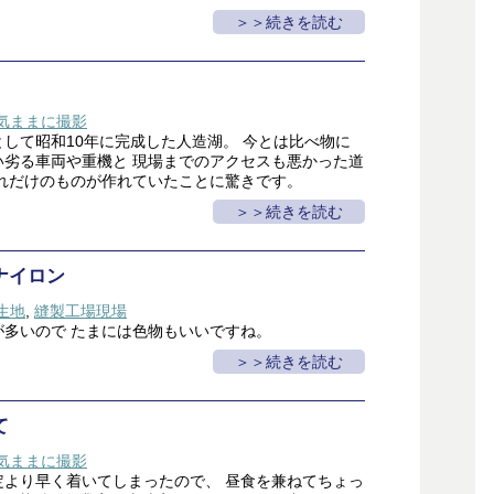
＞続きを読む
気ままに撮影
して昭和10年に完成した人造湖。 今とは比べ物に
い劣る車両や重機と 現場までのアクセスも悪かった道
これだけのものが作れていたことに驚きです。
＞続きを読む
ナイロン
生地
,
縫製工場現場
が多いので たまには色物もいいですね。
＞続きを読む
て
気ままに撮影
定より早く着いてしまったので、 昼食を兼ねてちょっ