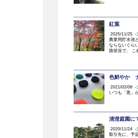
紅葉
2025/11/25
-
農業用貯水池と
ならないぐら
路状況で、 
色鮮やか 
2021/02/08
-
いつも「黒」
清澄庭園に
2020/11/24
-
取引先に、予