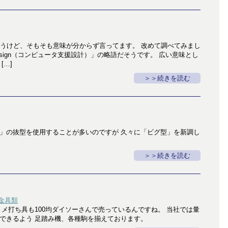
言うけど、そもそも意味が分からず言ってます。 改めて調べてみまし
ded Design（コンピュータ支援設計）」の略語だそうです。 広い意味とし
[…]
＞続きを読む
」の抜型を使用することが多いのですが 久々に「ビグ型」を新調し
＞続きを読む
金具類
トメ打ち具も100均ダイソーさんで売っているんですね。 当社では量
できるよう 足踏み機、各種駒を揃えております。