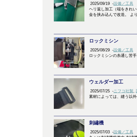
2025/09/19
-
設備／工具
ヘリ返し加工（端をきれい
金を挟み込んで改造。 よ
ロックミシン
2025/08/29
-
設備／工具
ロックミシンの糸通し苦手
ウェルダー加工
2025/07/25
-
ニフコ社製
,
素材によっては、縫う以外
刺繡機
2025/07/03
-
設備／工具