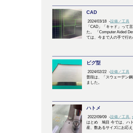
CAD
2024/03/18
-
設備／工具
「CAD」「キャド」って
た。 「Computer Ai
ては、今まで人の手で行わ 
ビグ型
2024/02/22
-
設備／工具
普段は、「スウェーデン鋼
ました。
ハトメ
2022/09/09
-
設備／工具
,
はとめ 鳩目 今では、ハ
産、数あるサイズにお応え