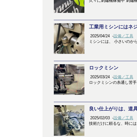
久々に刺繡機稼働中 刺繡
工業用ミシンにはネ
2025/04/24
-
設備／工具
ミシンには、 小さいのか
ロックミシン
2025/03/24
-
設備／工具
ロックミシンの糸通し苦手
良い仕上がりは、道
2025/02/03
-
設備／工具
技術だけに頼るな、時には