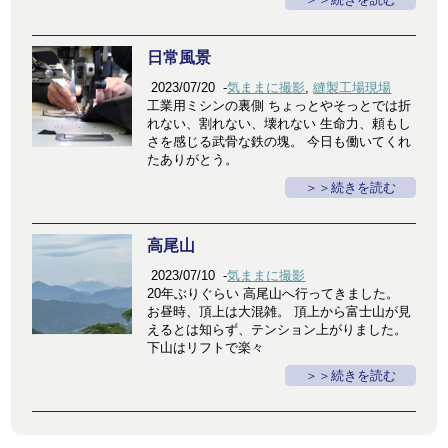
日常風景
2023/07/20
-
気ままに撮影
,
縫製工場現場
工業用ミシンの裏側 ちょっとやそっとでは折
れない、割れない、壊れない 生命力、頼もし
さを感じる武骨な鉄の塊。 今日も働いてくれ
たありがとう。
＞続きを読む
高尾山
2023/07/10
-
気ままに撮影
20年ぶりぐらい 高尾山へ行ってきました。
お昼時、頂上は大混雑。 頂上から富士山が見
えるとは知らず、テンション上がりました。
下山はリフトで楽々
＞続きを読む