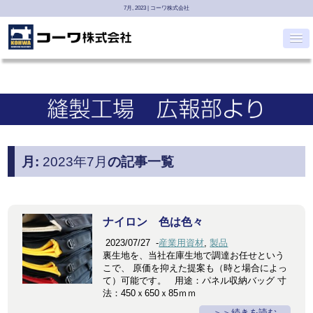
7月, 2023 | コーワ株式会社
月:
2023年7月
の記事一覧
ナイロン 色は色々
2023/07/27
-
産業用資材
,
製品
裏生地を、当社在庫生地で調達お任せという
こで、 原価を抑えた提案も（時と場合によっ
て）可能です。 用途：パネル収納バッグ 寸
法：450ｘ650ｘ85ｍｍ
＞続きを読む