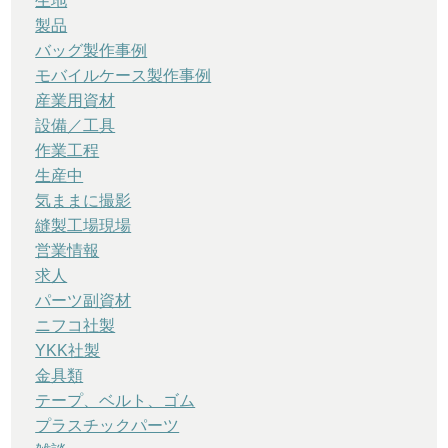
生地
製品
バッグ製作事例
モバイルケース製作事例
産業用資材
設備／工具
作業工程
生産中
気ままに撮影
縫製工場現場
営業情報
求人
パーツ副資材
ニフコ社製
YKK社製
金具類
テープ、ベルト、ゴム
プラスチックパーツ