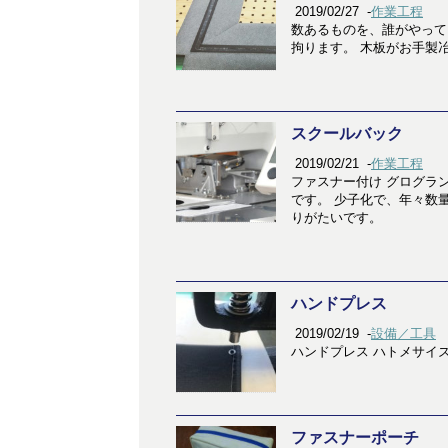
2019/02/27
-
作業工程
数あるものを、誰がやって
拘ります。 木板がお手製
スクールバック
2019/02/21
-
作業工程
ファスナー付け グログラ
です。 少子化で、年々数
りがたいです。
ハンドプレス
2019/02/19
-
設備／工具
ハンドプレス ハトメサイズ:
ファスナーポーチ