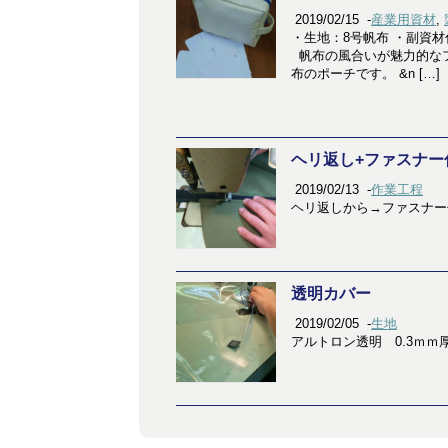
2019/02/15
-
産業用資材
,
・生地：8号帆布 ・副資材
帆布の風合いが魅力的なフ
布のポーチです。 &n […]
ヘリ返し+ファスナー
2019/02/13
-
作業工程
ヘリ返しから→ファス
透明カバー
2019/02/05
-
生地
アルトロン透明 0.3ｍｍ