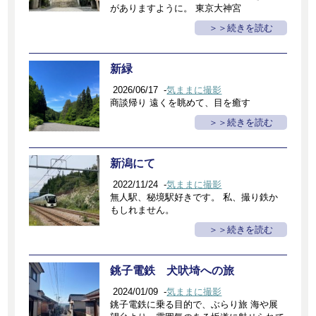
がありますように。 東京大神宮
＞続きを読む
新緑
2026/06/17
-
気ままに撮影
商談帰り 遠くを眺めて、目を癒す
＞続きを読む
新潟にて
2022/11/24
-
気ままに撮影
無人駅、秘境駅好きです。 私、撮り鉄か
もしれません。
＞続きを読む
銚子電鉄 犬吠埼への旅
2024/01/09
-
気ままに撮影
銚子電鉄に乗る目的で、ぶらり旅 海や展