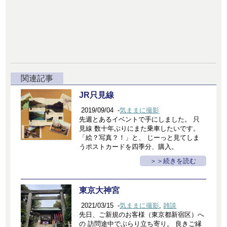
関連記事
JR只見線
2019/09/04
-
気ままに撮影
先週とあるイベントで手にしました。 只
見線 数十年ぶりにまた乗車したいです。
「絵？写真？！」と、 じーっと見てしま
うポストカードを四季分、購入。
＞続きを読む
東京大神宮
2021/03/15
-
気ままに撮影
,
雑談
先日、ご新規のお客様（東京都新宿区）へ
の 訪問途中でぶらり立ち寄り。 良きご縁