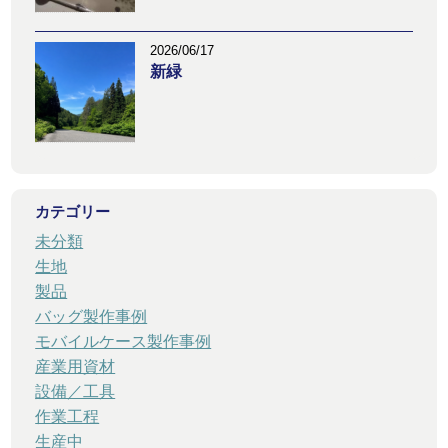
2026/06/17
新緑
カテゴリー
未分類
生地
製品
バッグ製作事例
モバイルケース製作事例
産業用資材
設備／工具
作業工程
生産中