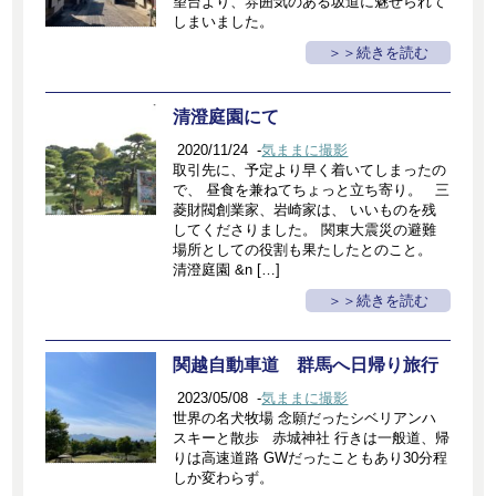
望台より、雰囲気のある坂道に魅せられて
しまいました。
＞続きを読む
清澄庭園にて
2020/11/24
-
気ままに撮影
取引先に、予定より早く着いてしまったの
で、 昼食を兼ねてちょっと立ち寄り。 三
菱財閥創業家、岩崎家は、 いいものを残
してくださりました。 関東大震災の避難
場所としての役割も果たしたとのこと。
清澄庭園 &n […]
＞続きを読む
関越自動車道 群馬へ日帰り旅行
2023/05/08
-
気ままに撮影
世界の名犬牧場 念願だったシベリアンハ
スキーと散歩 赤城神社 行きは一般道、帰
りは高速道路 GWだったこともあり30分程
しか変わらず。