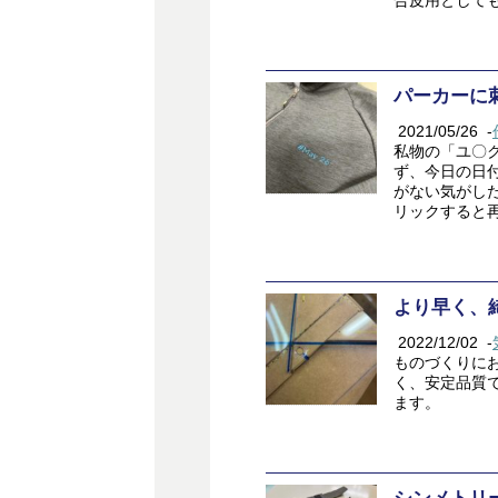
合皮用としても
パーカーに
2021/05/26
-
私物の「ユ〇
ず、今日の日付
がない気がした
リックすると再生
より早く、
2022/12/02
-
ものづくりに
く、安定品質
ます。