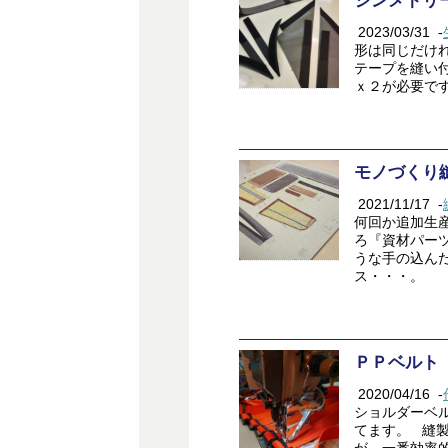
シンメトリ
2023/03/31
-
形は同じだけ
テープを縫い
ｘ２が必要で
モノづくり
2021/11/17
-
何回か追加生
ろ『資材パー
うな手の込ん
ス・・・。
ＰＰベルト
2020/04/16
-
ショルダーベ
てます。 縫