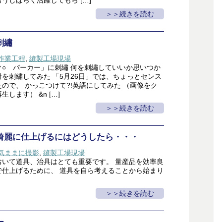
うしばらく活躍してもら […]
＞続きを読む
刺繡
作業工程
,
縫製工場現場
ク○ パーカー」に刺繡 何を刺繡していいか思いつか
を刺繡してみた 「5月26日」では、ちょっとセンス
ので、 かっこつけて?!英語にしてみた （画像をク
します） &n […]
＞続きを読む
綺麗に仕上げるにはどうしたら・・・
気ままに撮影
,
縫製工場現場
おいて道具、治具はとても重要です。 量産品を効率良
で仕上げるために、 道具を自ら考えることから始まり
＞続きを読む