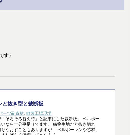
ン
です）
ンと抜き型と裁断板
パーツ副資材
,
縫製工場現場
で「そろそろ替え時」と記事にした裁断板。 ベルポー
らいなら十分事足りてます。 織物生地だと抜き切れ
切りなおすこともありますが、 ベルポーレンや芯材、