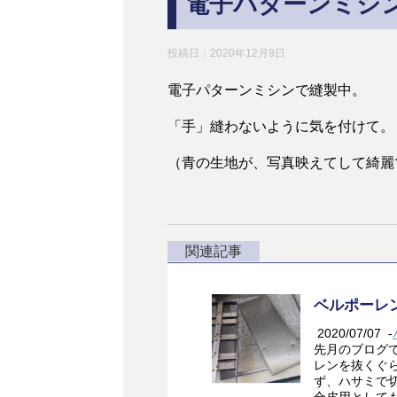
電子パターンミシ
投稿日：
2020年12月9日
電子パターンミシンで縫製中。
「手」縫わないように気を付けて。
（青の生地が、写真映えてして綺麗
関連記事
ベルポーレ
2020/07/07
-
先月のブログ
レンを抜くぐ
ず、ハサミで