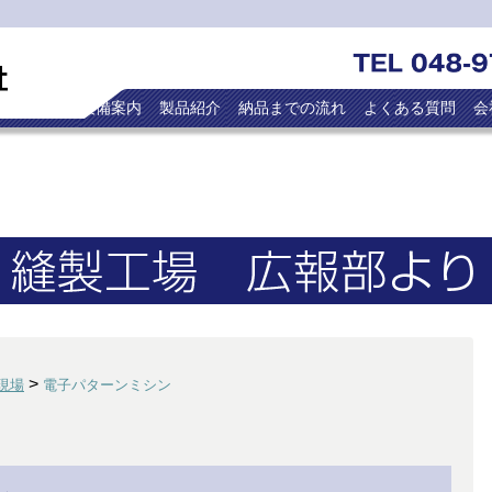
トップ
設備案内
製品紹介
納品までの流れ
よくある質問
会
>
現場
電子パターンミシン