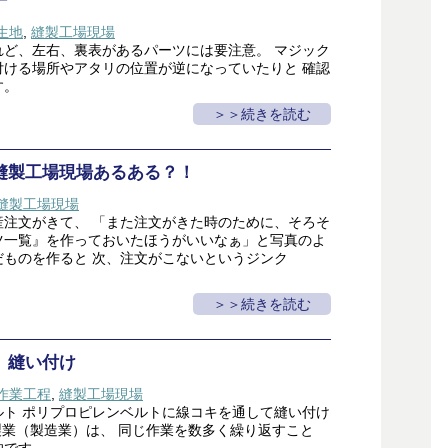
ー
生地
,
縫製工場現場
れど、左右、裏表があるパーツには要注意。 マジック
付ける場所やアタリの位置が逆になっていたりと 確認
す。
＞続きを読む
縫製工場現場あるある？！
縫製工場現場
産注文がきて、 「また注文がきた時のために、そろそ
ツ一覧』を作っておいたほうがいいなぁ」と写真のよ
だものを作ると 次、注文がこないというジンク
＞続きを読む
 縫い付け
作業工程
,
縫製工場現場
ルト ポリプロピレンベルトに線コキを通して縫い付け
製業（製造業）は、 同じ作業を数多く繰り返すこと