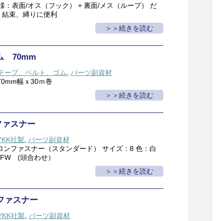
仕様：表面/オス（フック） + 裏面/メス（ループ） だ
け、結束、縛りに便利
＞続きを読む
 70mm
テープ、ベルト、ゴム
,
パーツ副資材
70mm幅ｘ30ｍ巻
＞続きを読む
ファスナー
YKK社製
,
パーツ副資材
スロンファスナー（スタンダード） サイズ：8 色：白
FW (頭合わせ）
＞続きを読む
ファスナー
YKK社製
,
パーツ副資材