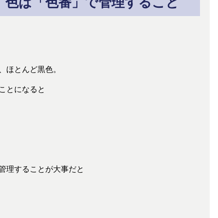
 色は「色番」で管理すること
、ほとんど黒色。
ことになると
管理することが大事だと