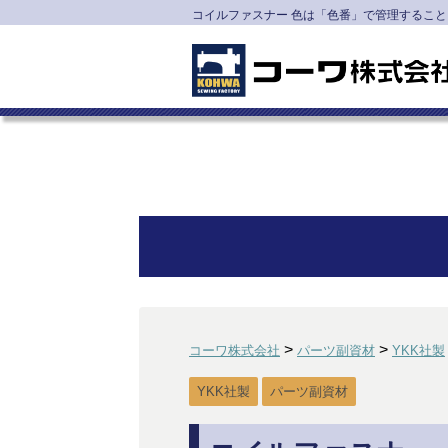
コイルファスナー 色は「色番」で管理すること 
>
>
コーワ株式会社
パーツ副資材
YKK社製
YKK社製
パーツ副資材