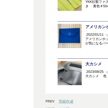
YKK社製ファ
き 黄色＃50
アメリカン
2022/01/11
-
アメリカンホ
が気になるパ
大カシメ
2023/08/25
-
大カシメ 色
PREV
型紙作成