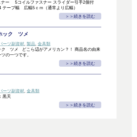
スナー 5コイルファスナー スライダー引手2個付
4 テープ幅 広幅5ｃｍ（通常より広幅）
＞続きを読む
ホック ツメ
パーツ副資材
,
製品
,
金具類
ック ツメ どこら辺がアメリカン？！ 商品名の由来
ーツの一つです。
＞続きを読む
パーツ副資材
,
金具類
：黒天
＞続きを読む