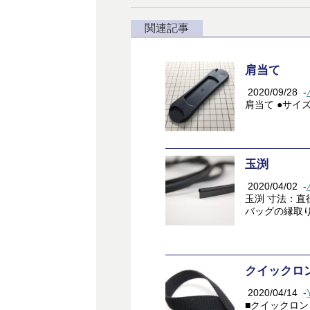
関連記事
肩当て
2020/09/28
-
肩当て ●サイズ 
玉渕
2020/04/02
-
玉渕 寸法：直
バッグの縁取
クイックロ
2020/04/14
-
■クイックロン