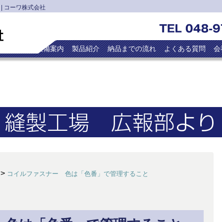
| コーワ株式会社
トップ
設備案内
製品紹介
納品までの流れ
よくある質問
会
>
コイルファスナー 色は「色番」で管理すること