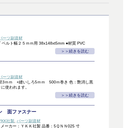
パーツ副資材
ベルト幅２５ｍｍ用 38x148xt5mm ●材質 PVC
＞続きを読む
パーツ副資材
径3ｍｍ +縫いしろ5ｍｍ 500ｍ巻き 色：艶消し黒
りに使われます。
＞続きを読む
ン 面ファスナー
YKK社製
,
パーツ副資材
 メーカー：ＹＫＫ社製 品番：5ＱＮＮ025 寸