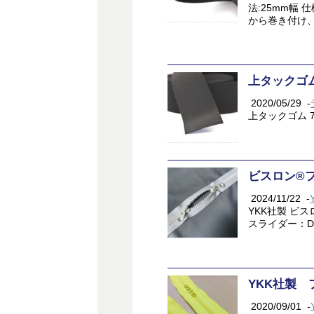
法:25mm幅 
から巻き付
上タックゴム
2020/05/29
-
上タックゴム 
ビスロン®
2024/11/22
-
YKK社製 ビ
スライダー：D
YKK社製 
2020/09/01
-