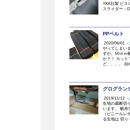
YKK社製 ビ
スライダー：D
PPベルト
2020/06/01
-
やってしまいま
ずが、50ｍｍ
か？！ カッ
ど、、、。 自
グログラン
2019/11/12
-
生地の裁断切
います。 帆
（ビニールレ
る生地は 切り