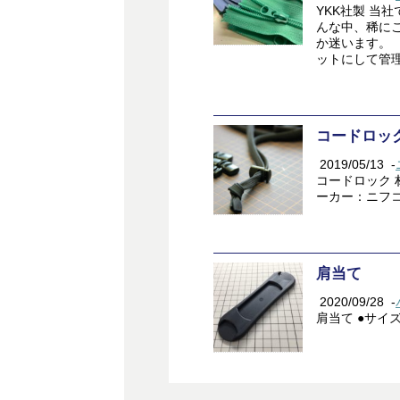
YKK社製 当
んな中、稀に
か迷います。
ットにして管理す
コードロッ
2019/05/13
-
コードロック 
ーカー：ニフコ社
肩当て
2020/09/28
-
肩当て ●サイズ 