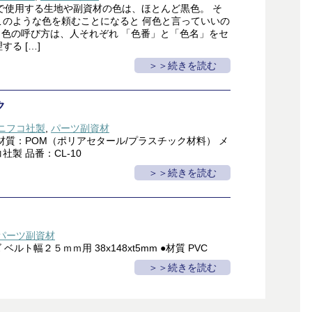
社で使用する生地や副資材の色は、ほとんど黒色。 そ
このような色を頼むことになると 何色と言っていいの
 色の呼び方は、人それぞれ 「色番」と「色名」をセ
る […]
＞続きを読む
ク
ニフコ社製
,
パーツ副資材
材質：POM（ポリアセタール/プラスチック材料） メ
製 品番：CL-10
＞続きを読む
パーツ副資材
ベルト幅２５ｍｍ用 38x148xt5mm ●材質 PVC
＞続きを読む