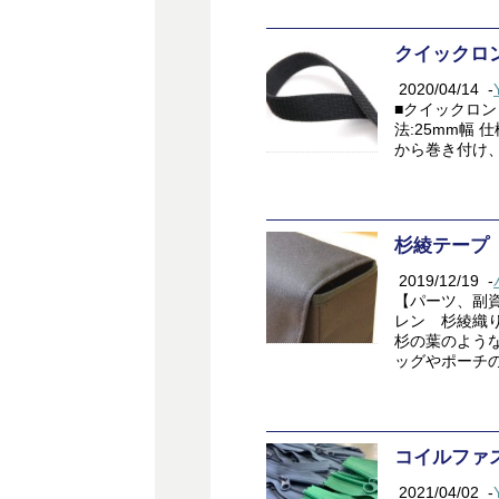
クイックロ
2020/04/14
-
■クイックロン
法:25mm幅 
から巻き付
杉綾テープ
2019/12/19
-
【パーツ、副
レン 杉綾織
杉の葉のよう
ッグやポーチの
コイルファ
2021/04/02
-