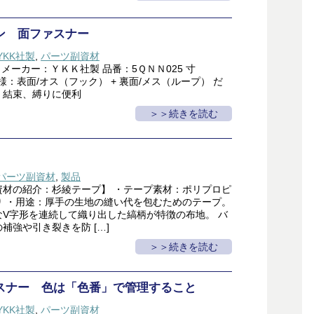
ン 面ファスナー
YKK社製
,
パーツ副資材
 メーカー：ＹＫＫ社製 品番：5ＱＮＮ025 寸
仕様：表面/オス（フック） + 裏面/メス（ループ） だ
け、結束、縛りに便利
＞続きを読む
パーツ副資材
,
製品
資材の紹介：杉綾テープ】 ・テープ素材：ポリプロピ
り ・用途：厚手の生地の縫い代を包むためのテープ。
なV字形を連続して織り出した縞柄が特徴の布地。 バ
補強や引き裂きを防 […]
＞続きを読む
スナー 色は「色番」で管理すること
YKK社製
,
パーツ副資材