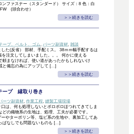
スロンファスナー（スタンダード） サイズ：8 色：白
FW (頭合わせ）
＞続きを読む
テープ、ベルト、ゴム
,
パーツ副資材
,
雑談
した(反省） 部材、手配ミス。 38ｍｍ幅手配するは
幅を注文してしまいました。。。 何かに使える
トで頼まなければ、使い道があったかもしれないけ
戒と備忘の為にアップして […]
＞続きを読む
テープ 縁取り巻き
パーツ副資材
,
作業工程
,
縫製工場現場
り口は、何も処理しないとポロポロほつれてきてしま
布などの織物系の生地は、処理、工夫が必要です。
ザーやターポリン等、塩ビ系の生地や、裏加工してあ
っぱなしでも問題ないものも […]
＞続きを読む