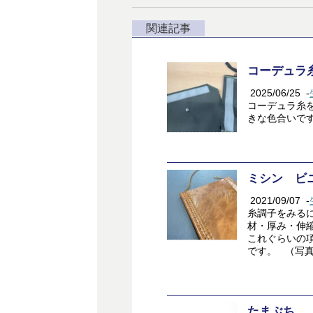
関連記事
コーデュラ
2025/06/25
-
コーデュラ糸を
きな色合いで
ミシン ビ
2021/09/07
-
糸調子をみるに
材・厚み・伸縮
これぐらいの
です。 （写真）
たまぶち