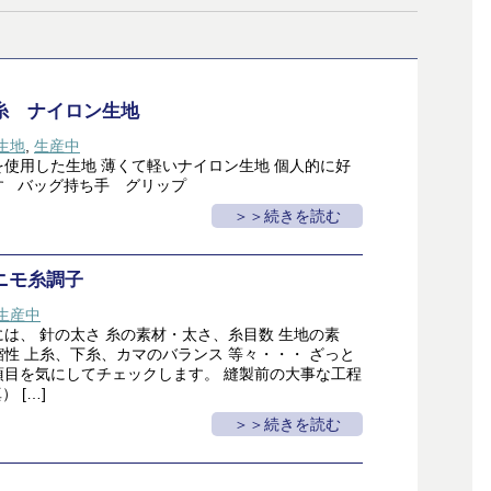
糸 ナイロン生地
生地
,
生産中
使用した生地 薄くて軽いナイロン生地 個人的に好
す バッグ持ち手 グリップ
＞続きを読む
ニモ糸調子
生産中
は、 針の太さ 糸の素材・太さ、糸目数 生地の素
性 上糸、下糸、カマのバランス 等々・・・ ざっと
項目を気にしてチェックします。 縫製前の大事な工程
 […]
＞続きを読む