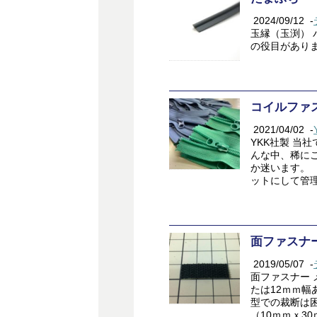
2024/09/12
-
玉縁（玉渕） 
の役目があり
コイルファ
2021/04/02
-
YKK社製 当
んな中、稀に
か迷います。
ットにして管理す
面ファスナ
2019/05/07
-
面ファスナー 
たは12ｍｍ幅
型での裁断は
（10ｍｍｘ30