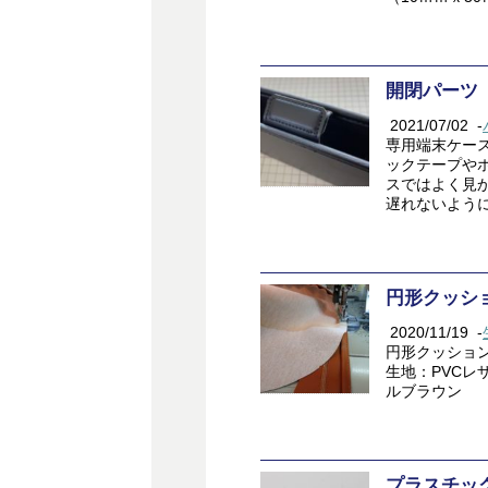
開閉パーツ
2021/07/02
-
専用端末ケー
ックテープや
スではよく見
遅れないように
円形クッシ
2020/11/19
-
円形クッション
生地：PVCレ
ルブラウン
プラスチッ