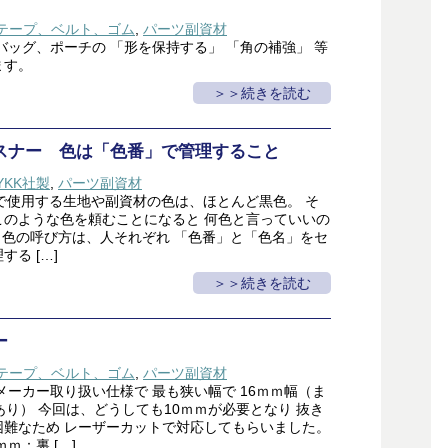
テープ、ベルト、ゴム
,
パーツ副資材
バッグ、ポーチの 「形を保持する」 「角の補強」 等
ます。
＞続きを読む
スナー 色は「色番」で管理すること
YKK社製
,
パーツ副資材
社で使用する生地や副資材の色は、ほとんど黒色。 そ
このような色を頼むことになると 何色と言っていいの
 色の呼び方は、人それぞれ 「色番」と「色名」をセ
る […]
＞続きを読む
ー
テープ、ベルト、ゴム
,
パーツ副資材
メーカー取り扱い仕様で 最も狭い幅で 16ｍｍ幅（ま
あり） 今回は、どうしても10ｍｍが必要となり 抜き
困難なため レーザーカットで対応してもらいました。
ｍｍ：裏 […]