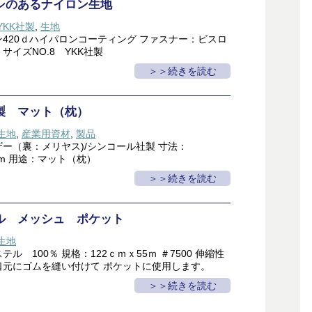
シのあるナイロン生地
YKK社製
,
生地
420ｄハイパロンコーティング ファスナー：ビスロ
サイズNO.8 YKK社製
＞続きを読む
ー製 マット（枕）
生地
,
産業用資材
,
製品
ザー（裏：メリヤス)/シンコール社製 寸法：
70mm 用途：マット（枕）
＞続きを読む
ル メッシュ ポケット
生地
ル 100％ 規格：122ｃｍｘ55ｍ ＃7500 伸縮性
口元にゴムを縫い付けて ポケットに使用します。
＞続きを読む