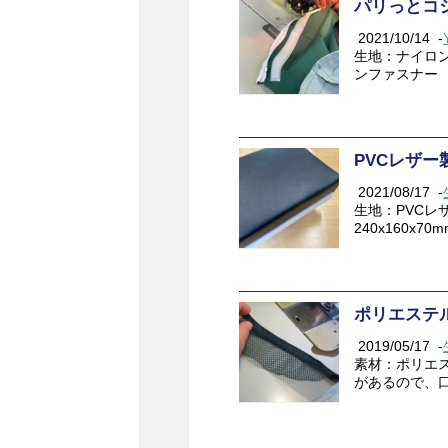
パリっとコ
2021/10/14
-
生地：ナイロン
ンファスナー 
PVCレザ
2021/08/17
-
生地：PVCレ
240x160x
ポリエステ
2019/05/17
-
素材：ポリエステ
があるので、