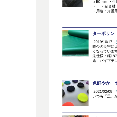
ｘ50ｍｍ ・
ト ・副資材
・用途：介護用
ターポリン
2019/10/17
-
昨今の災害に
くなっています
法仕様：幅187
途：パイプテント
色鮮やか 
2021/02/08
-
いつも「黒」