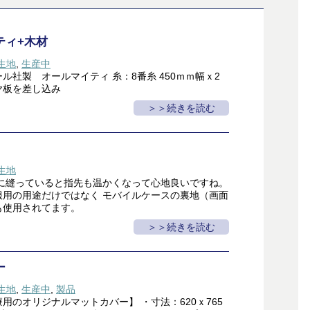
ティ+木材
生地
,
生産中
ル社製 オールマイティ 糸：8番糸 450ｍｍ幅ｘ2
ヤ板を差し込み
＞続きを読む
生地
場に縫っていると指先も温かくなって心地良いですね。
服用の用途だけではなく モバイルケースの裏地（画面
も使用されてます。
＞続きを読む
ー
生地
,
生産中
,
製品
用のオリジナルマットカバー】 ・寸法：620ｘ765