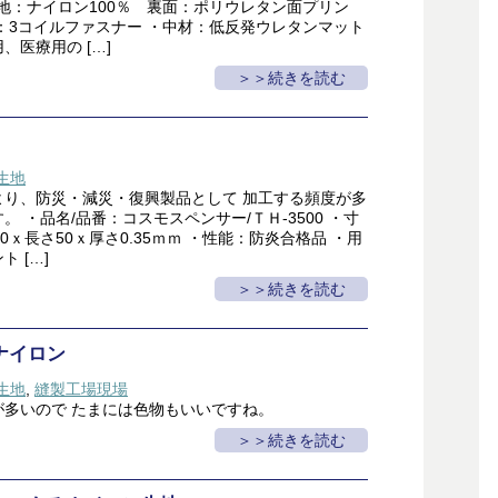
生地：ナイロン100％ 裏面：ポリウレタン面プリン
：3コイルファスナー ・中材：低反発ウレタンマット
、医療用の […]
＞続きを読む
生地
より、防災・減災・復興製品として 加工する頻度が多
。 ・品名/品番：コスモスペンサー/ＴＨ-3500 ・寸
0ｘ長さ50ｘ厚さ0.35ｍｍ ・性能：防炎合格品 ・用
 […]
＞続きを読む
ナイロン
生地
,
縫製工場現場
が多いので たまには色物もいいですね。
＞続きを読む