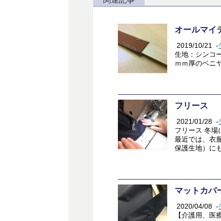
オールマイ
2019/10/21
-
生地：シンコー
ｍｍ厚のベニ
フリース
2021/01/28
-
フリース 冬
最近では、衣
保護生地）に
マットカバ
2020/04/08
-
【介護用、医療